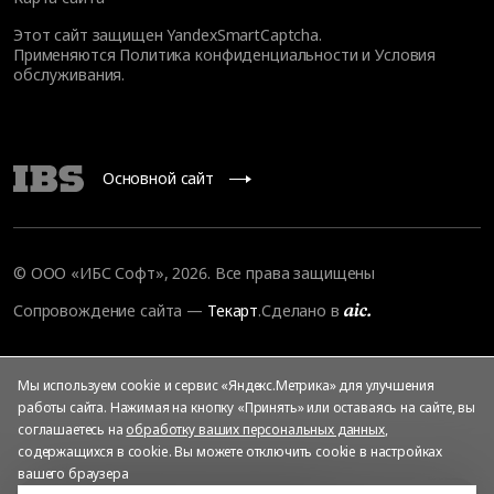
Этот сайт защищен YandexSmartCaptcha.
Применяются
Политика конфиденциальности
и
Условия
обслуживания
.
Основной сайт
© ООО «ИБС Софт», 2026. Все права защищены
Сопровождение сайта
—
Текарт
.
Сделано в
Мы используем cookie и сервис «Яндекс.Метрика» для улучшения
работы сайта. Нажимая на кнопку «Принять» или оставаясь на сайте, вы
соглашаетесь на
обработку ваших персональных данных
,
содержащихся в cookie. Вы можете отключить cookie в настройках
вашего браузера