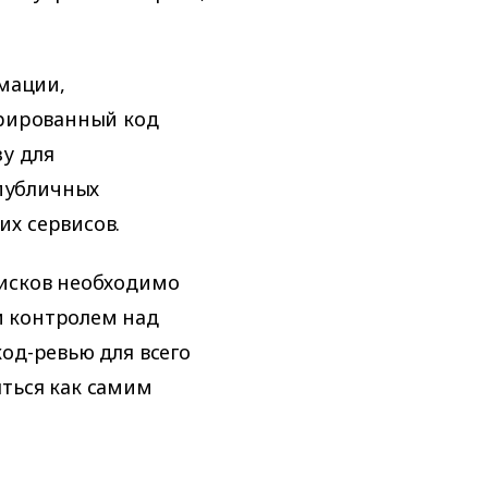
мации,
ерированный код
у для
публичных
х сервисов.
рисков необходимо
м контролем над
од-ревью для всего
ться как самим