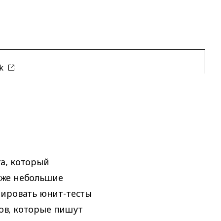
ek
а, который
Даже небольшие
рировать юнит-тесты
ков, которые пишут