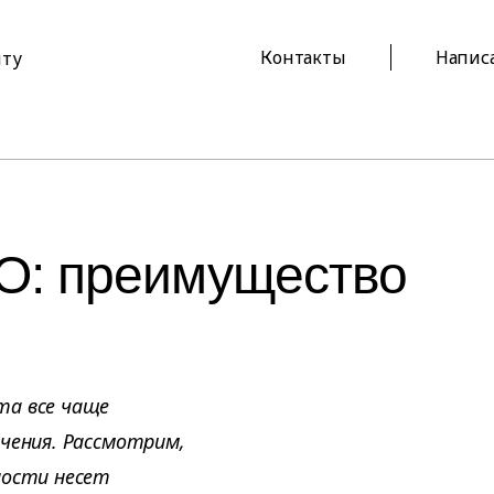
Контакты
Напис
йту
ПО: преимущество
та все чаще
ечения. Рассмотрим,
ности несет