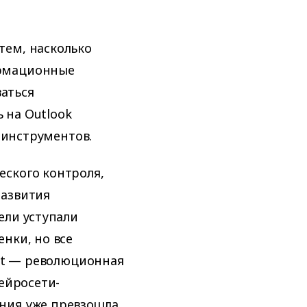
тем, насколько
ормационные
ваться
 на Outlook
И-инструментов.
еского контроля,
развития
ели уступали
нки, но все
Net — революционная
нейросети-
ния уже превзошла