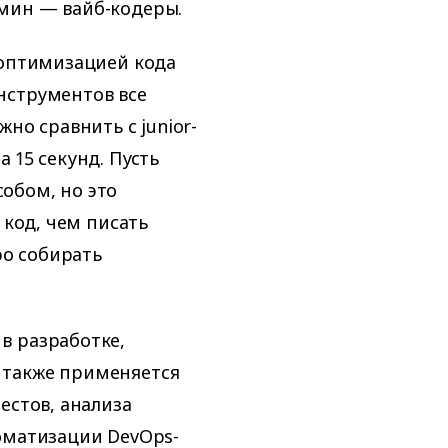
мин — вайб-кодеры.
 оптимизацией кода
нструментов все
но сравнить с junior-
 15 секунд. Пусть
обом, но это
 код, чем писать
ро собирать
в разработке,
 также применяется
естов, анализа
оматизации DevOps-