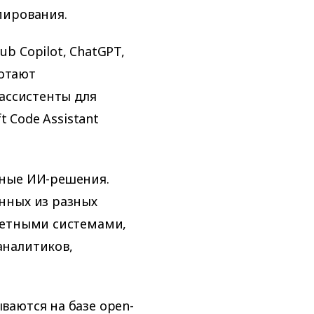
пирования.
b Copilot, ChatGPT,
ботают
-ассистенты для
t Code Assistant
нные ИИ-решения.
нных из разных
четными системами,
аналитиков,
аются на базе open-