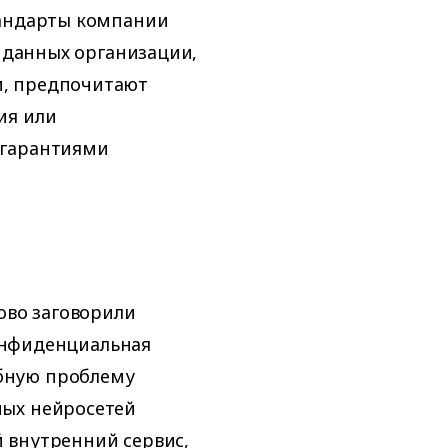
тандарты компании
к данных организации,
и, предпочитают
ия или
 гарантиями
ово заговорили
нфиденциальная
бную проблему
ных нейросетей
 внутренний сервис,